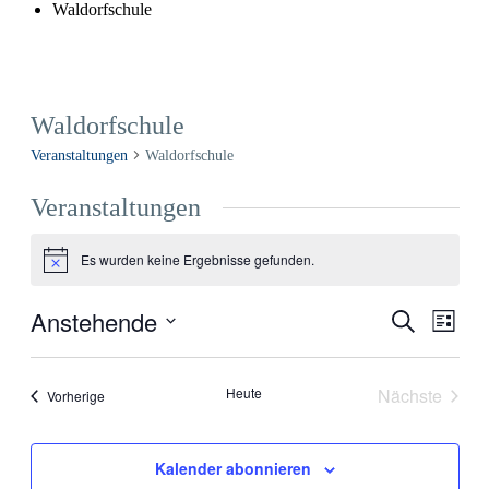
Waldorfschule
Waldorfschule
Veranstaltungen
Waldorfschule
Veranstaltungen
Es wurden keine Ergebnisse gefunden.
Hinweis
Anstehende
Veranstal
Veran
Suche
Liste
Ansic
Such-
Datum
Navig
wählen.
und
Heute
Nächste
Veranstaltungen
Vorherige
Ansichte
Veranstal
Kalender abonnieren