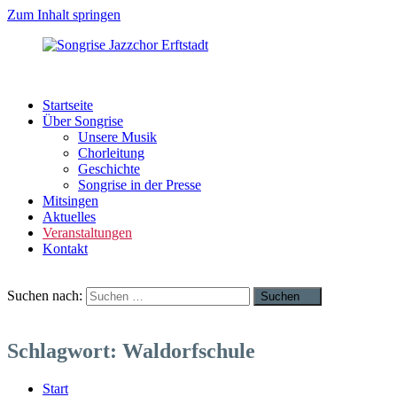
Zum Inhalt springen
Songrise
Swing
Jazzchor
|
Startseite
Erftstadt
Pop
Über Songrise
|
Unsere Musik
Rock
Chorleitung
|
Geschichte
Latin
Songrise in der Presse
Mitsingen
Aktuelles
Veranstaltungen
Kontakt
Suchen nach:
Suchen
Schlagwort:
Waldorfschule
Start