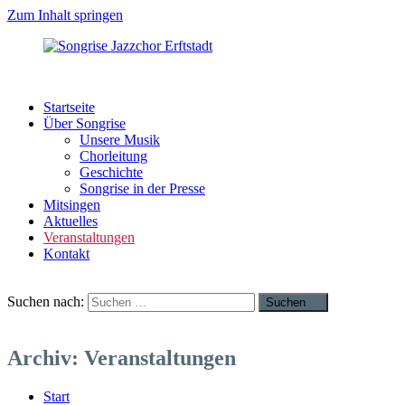
Zum Inhalt springen
Songrise
Swing
Jazzchor
|
Startseite
Erftstadt
Pop
Über Songrise
|
Unsere Musik
Rock
Chorleitung
|
Geschichte
Latin
Songrise in der Presse
Mitsingen
Aktuelles
Veranstaltungen
Kontakt
Suchen nach:
Suchen
Archiv:
Veranstaltungen
Start