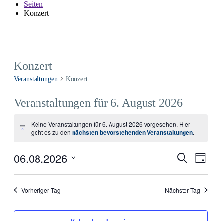
Seiten
Konzert
Konzert
Veranstaltungen
Konzert
Veranstaltungen für 6. August 2026
Keine Veranstaltungen für 6. August 2026 vorgesehen. Hier
Hinweis
geht es zu den
nächsten bevorstehenden Veranstaltungen
.
06.08.2026
Veranstal
Veran
Suche
Tag
Ansic
Such-
Datum
Navig
wählen.
und
Vorheriger Tag
Nächster Tag
Ansichte