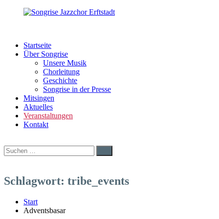
Zum
Inhalt
springen
Songrise
Swing
Jazzchor
|
Startseite
Erftstadt
Pop
Über Songrise
|
Unsere Musik
Rock
Chorleitung
|
Geschichte
Latin
Songrise in der Presse
Mitsingen
Aktuelles
Veranstaltungen
Kontakt
Suchen
Suchen
nach:
Schlagwort:
tribe_events
Start
Adventsbasar