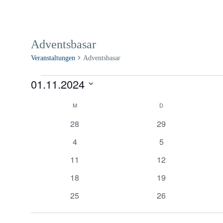
Adventsbasar
Veranstaltungen
Adventsbasar
Veranstaltungen
01.11.2024
Datum
Kalender
wählen.
M
MONTAG
D
DIENSTAG
von
0
0
28
29
Veranstaltungen
Veranstaltungen
Veranstaltungen
0
0
4
5
Veranstaltungen
Veranstaltungen
0
0
11
12
Veranstaltungen
Veranstaltungen
0
0
18
19
Veranstaltungen
Veranstaltungen
0
0
25
26
Veranstaltungen
Veranstaltungen