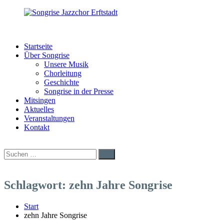
Zum
Inhalt
springen
Songrise
Swing
Jazzchor
|
Startseite
Erftstadt
Pop
Über Songrise
|
Unsere Musik
Rock
Chorleitung
|
Geschichte
Latin
Songrise in der Presse
Mitsingen
Aktuelles
Veranstaltungen
Kontakt
Suchen
Suchen
nach:
Schlagwort:
zehn Jahre Songrise
Start
zehn Jahre Songrise