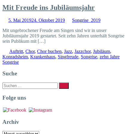
Mit Freude ins Jubiläumsjahr
5. Mai 2019
24. Oktober 2019
Songrise_2019
Mit ungebrochener Freude am Singen sind wir in unser
Jubiläumsjahr 2019 gestartet. Seit zehn Jahren unterhält Songrise
sein Publikum mit […]
Auftritt
,
Chor
,
Chor buchen
,
Jazz
,
Jazzchor
,
Jubiläum
,
Konradsheim
,
Krankenhaus
,
Singfreude
,
Songrise
,
zehn Jahre
Songrise
Suche
Suchen
Suchen
nach:
Folge uns
Archiv
Archiv